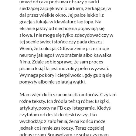
umysł od razu podsuwa obrazy pisarki
siedzącej za pięknym biurkiem, zerkającej w
dal przez wielkie okno. Jej palce lekko i z
gracją stukają w klawiaturę laptopa. Na
ekranie jakby od niechcenia pojawiają się
słowa. I nie mogę się tylko zdecydować czy w
tej scenie świeci słońce czy pada deszcz.
Wiem, że to iluzja. Odtworzenie przez moje
neurony jakiegoś wyobrażenia albo kawałka
filmu. Zdaje sobie sprawę, że sam proces
pisania książki jest mozolny, pełen wyzwań.
Wymaga pokory i cierpliwości, gdy gubią się
pomysły albo nie splatają wątki.
Mam więc dużo szacunku dla autorów. Czytam
różne teksty. Ich źródła też są różne: książki,
artykuły, posty na FB czy Istagramie. Kiedyś
czytałam od deski do deski wszystko
wychodząc z założenia, że na końcu może
jednak coś mnie zaskoczy. Teraz częściej
odpuszczam. Sprawdzam ze sobą czy mam