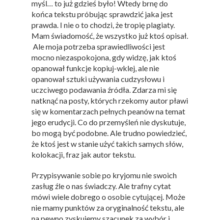
myśl… to już gdzieś było! Wtedy brnę do
końca tekstu próbując sprawdzić jaka jest
prawda. I nie o to chodzi, że tropię plagiaty.
Mam świadomość, że wszystko już ktoś opisał.
Ale moja potrzeba sprawiedliwości jest
mocno niezaspokojona, gdy widzę, jak ktoś
opanował funkcje kopiuj-wklej, ale nie
opanował sztuki używania cudzysłowu i
uczciwego podawania źródła. Zdarza mi się
natknąć na posty, których rzekomy autor pławi
się w komentarzach pełnych peanów na temat
jego erudycji. Co do przemyśleń nie dyskutuje,
bo mogą być podobne. Ale trudno powiedzieć,
że ktoś jest w stanie użyć takich samych słów,
kolokacji, fraz jak autor tekstu.
Przypisywanie sobie po kryjomu nie swoich
zasług źle o nas świadczy. Ale trafny cytat
mówi wiele dobrego o osobie cytującej. Może
nie mamy punktów za oryginalność tekstu, ale
na pewno zyskujemy szacunek za wybór i